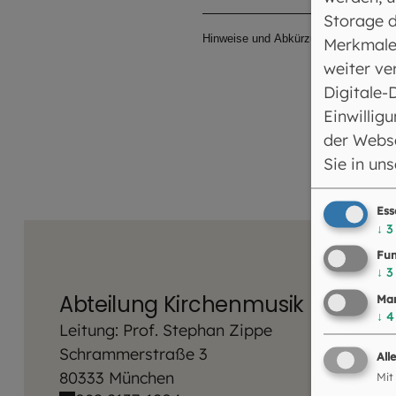
Storage d
Hinweise und Abkürzungen
Merkmale
weiter ve
Digitale-
Einwilligu
der Webse
Sie in un
Ess
↓
3
Fun
↓
3
Abteilung Kirchenmusik
Mar
↓
4
Leitung: Prof. Stephan Zippe
Schrammerstraße 3
All
80333 München
Mit