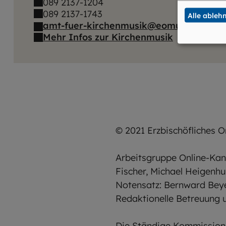
089 2137-1204
089 2137-1743
Alle ableh
amt-fuer-kirchenmusik@eomuc.de
Mehr Infos zur Kirchenmusik
© 2021 Erzbischöfliches 
Arbeitsgruppe Online-Kan
Fischer, Michael Heigenh
Notensatz: Bernward Beye
Redaktionelle Betreuung u
Die Ständige Kommission 