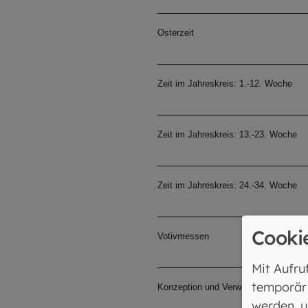
Osterzeit
Zeit im Jahreskreis: 1.-12. Woche
Zeit im Jahreskreis: 13.-23. Woche
Zeit im Jahreskreis: 24.-34. Woche
Cooki
Votivmessen
Mit Aufru
temporär
Konzeption und Verwendung
werden, u