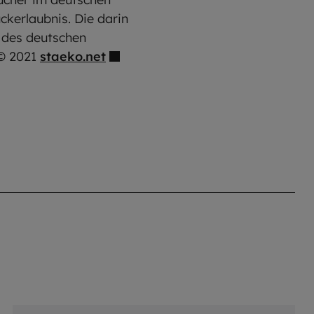
ckerlaubnis. Die darin
n des deutschen
 © 2021
staeko.net
©
Hendrik Steffens / EOM