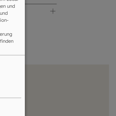
gen und
 und
ion-
ferung
 finden