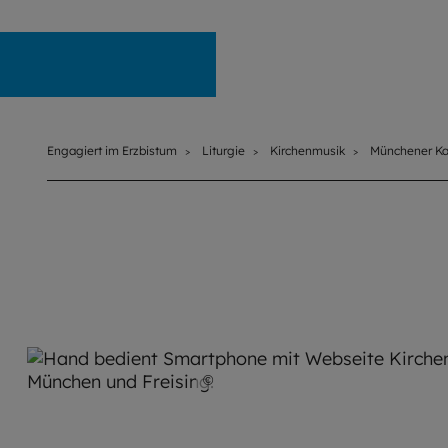
Engagiert im Erzbistum
Engagiert im Erzbistum
Liturgie
Kirchenmusik
Münchener Ka
©
Hendrik Steffens / EOM