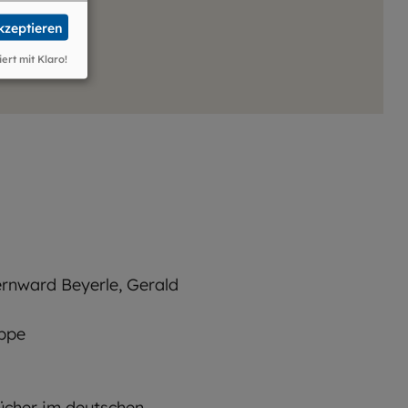
akzeptieren
iert mit Klaro!
rnward Beyerle, Gerald
ippe
ücher im deutschen