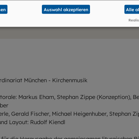
nen
Auswahl akzeptieren
Alle 
Realis
Ordinariat München - Kirchenmusik
torale:
Markus Eham, Stephan Zippe (Konzeption), Be
uber
rle, Gerald Fischer, Michael Heigenhuber, Stephan Z
nd Layout: Rudolf Kiendl
für die Herausgabe der gemeinsamen liturgischen B