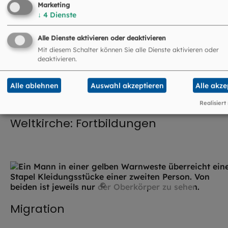
MEHR
Pfarrverbände.
Marketing
↓
4
Dienste
Alle Dienste aktivieren oder deaktivieren
Mit diesem Schalter können Sie alle Dienste aktivieren oder
deaktivieren.
Alle ablehnen
Auswahl akzeptieren
Alle akze
©
EOM
Realisiert
Weltkirche: Fortbildungen
©
Lightning / Adobe Stock
Migration