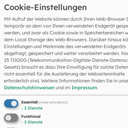
Cookie-Einstellungen
Mit Aufruf der Website können durch Ihren Web-Browser 
temporär an dem von Ihnen verwendeten Endgerät gespe
werden, und zwar als Cookie sowie in Speicherbereichen w
dem Local Storage des Web-Browsers. Darüber hinaus k
Einstellungen und Merkmale des verwendeten Endgeräts
©
Robert Kiderle / EOM
abgefragt, gespeichert und weiter verarbeitet werden. Na
25 TDDDG (Telekommunikation-Digitale-Dienste-Datensc
Zum Ausleihen und
Gesetz) braucht es dazu Ihre Einwilligung für solche Daten
Bestellen
nicht essentiell für die Auslieferung der Webseiteninhalte
erforderlich sind. Weitere Informationen finden Sie in uns
Bilder für eine Ausstellung, Aufsteller für eine
Datenschutzhinweisen
und im
Impressum
.
Installation, Zuspruchkarten für einen
Gottesdienst: Hier finden Sie immer wieder
Essentiell
wechselnde Materialien für Ihre Räume und
(immer erforderlich)
↓
3
Dienste
Veranstaltungen, die Impulse geben und
besondere Begegnungen ermöglichen können.
Funktional
Die Angebote zum Ausleihen und Bestellen
↓
3
Dienste
richten sich auch, aber nicht nur an Pfarreien und