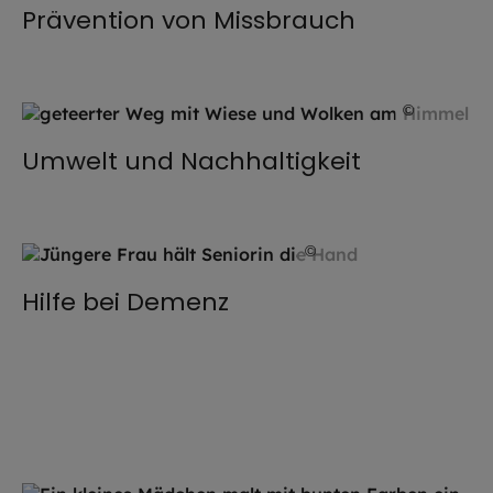
Prävention von Missbrauch
©
Claudia 
Umwelt und Nachhaltigkeit
©
Photographee.eu / st
Hilfe bei Demenz