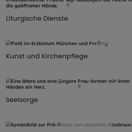
©
iStock.com / Lincoln Beddoe
Liturgische Dienste
©
Thomas Splett
Kunst und Kirchenpflege
©
stock.adobe.com /Draga
Seelsorge
©
Hendrik Steffens / EOM