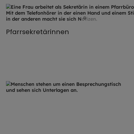
©
Markus Weinländer/Pfa
Pfarrsekretärinnen