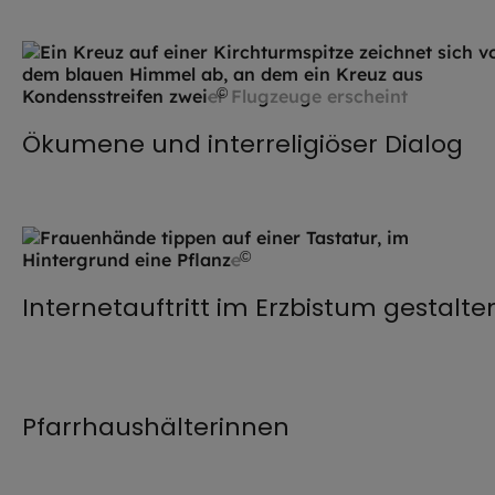
©
Hendrik Steffens / EOM
Ökumene und interreligiöser Dialog
©
vladstar / stock.adobe.com
Internetauftritt im Erzbistum gestalte
©
Gabriele Riffert / EOM
Pfarrhaushälterinnen