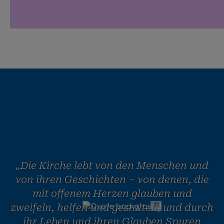
„Die Kirche lebt von den Menschen und
von ihren Geschichten – von denen, die
mit offenem Herzen glauben und
©
Daniel Körberle /
zweifeln, helfen und gestalten, und durch
EOM
ihr Leben und ihren Glauben Spuren