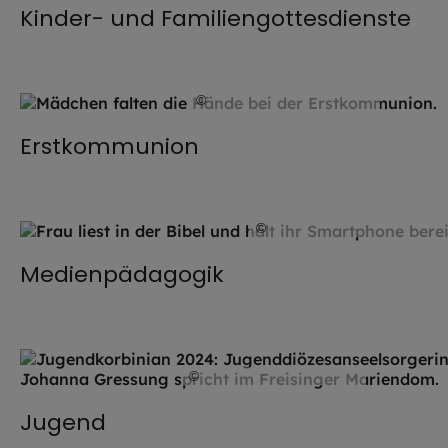
Kinder- und Familiengottesdienste
©
Hendrik Steffens / EOM
Erstkommunion
©
stock.adobe.com / Andre
Medienpädagogik
©
Daniel Körberle / EOM
Jugend