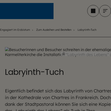
Engagiert im Erzbistum
Engagiert im Erzbistum
Zum Ausleihen und Bestellen
Labyrinth-Tuch
©
Dominque Meyer-Cordier
Labryinth-Tuch
Eigentlich befindet sich das Labyrinth von Chartre
in der Kathedrale von Chartres in Frankreich. Doch
dank der Stadtpastoral können Sie sich eine Kopie
des „Labyrinth des Lebens“ als Tuch in Ihre