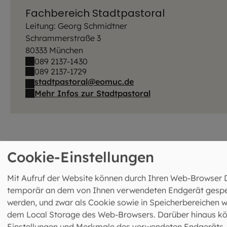
Fachbereich Stadtpastoral
Leitung: Georg Schmidtner
Schrammerstraße 3
80333 München
089 2137-1430
089 2137-1729
stadtpastoral@eomuc.de
Mehr Infos zur Stadtpastoral
Cookie-Einstellungen
Mit Aufruf der Website können durch Ihren Web-Browser 
temporär an dem von Ihnen verwendeten Endgerät gespe
Das könnte Sie auch
werden, und zwar als Cookie sowie in Speicherbereichen w
dem Local Storage des Web-Browsers. Darüber hinaus k
interessieren
Einstellungen und Merkmale des verwendeten Endgeräts