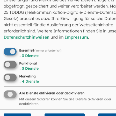
abgefragt, gespeichert und weiter verarbeitet werden. Na
©
Stadtpastoral / EOM
25 TDDDG (Telekommunikation-Digitale-Dienste-Datensc
Gesetz) braucht es dazu Ihre Einwilligung für solche Daten
nicht essentiell für die Auslieferung der Webseiteninhalte
erforderlich sind. Weitere Informationen finden Sie in uns
Datenschutzhinweisen
und im
Impressum
.
Essentiell
(immer erforderlich)
↓
3
Dienste
Funktional
↓
3
Dienste
Marketing
↓
4
Dienste
Alle Dienste aktivieren oder deaktivieren
Mit diesem Schalter können Sie alle Dienste aktivieren oder
Entschleunigungsspur
deaktivieren.
Die „Entschleunigungsspur“ der Stadtpastoral steht unte