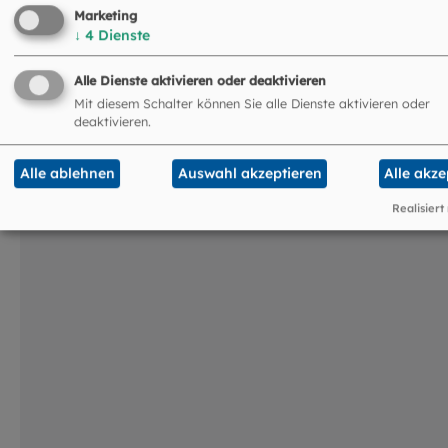
Marketing
↓
4
Dienste
Das könnte Sie auch
Alle Dienste aktivieren oder deaktivieren
interessieren
Mit diesem Schalter können Sie alle Dienste aktivieren oder
deaktivieren.
©
Robert Kiderle / EOM
Alle ablehnen
Auswahl akzeptieren
Alle akze
Realisiert