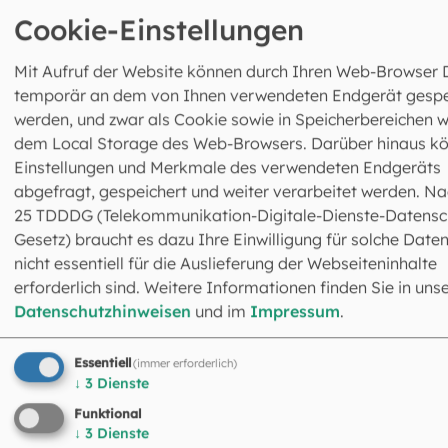
Cookie-Einstellungen
Mit Aufruf der Website können durch Ihren Web-Browser 
temporär an dem von Ihnen verwendeten Endgerät gespe
werden, und zwar als Cookie sowie in Speicherbereichen w
dem Local Storage des Web-Browsers. Darüber hinaus k
Abteilung Liturgie
Einstellungen und Merkmale des verwendeten Endgeräts
Leitung: Pfarrer Dr. Josef Rauffer
abgefragt, gespeichert und weiter verarbeitet werden. Na
Schrammerstraße 3
25 TDDDG (Telekommunikation-Digitale-Dienste-Datensc
80333 München
Gesetz) braucht es dazu Ihre Einwilligung für solche Daten
089 2137-1211
nicht essentiell für die Auslieferung der Webseiteninhalte
liturgie@eomuc.de
erforderlich sind. Weitere Informationen finden Sie in uns
Mehr Infos zur Abteilung Liturgie
Datenschutzhinweisen
und im
Impressum
.
Essentiell
(immer erforderlich)
↓
3
Dienste
Funktional
↓
3
Dienste