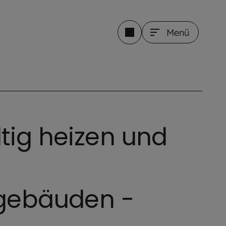
Menü
s
tig heizen und
gebäuden -