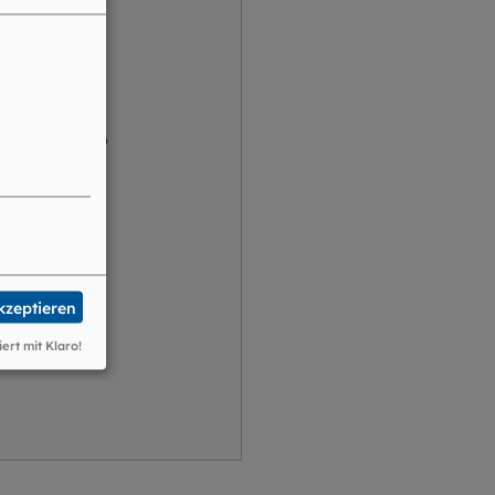
halte laden?
akzeptieren
iert mit Klaro!