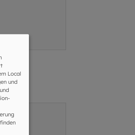
n
t
em Local
gen und
 und
ion-
ferung
 finden