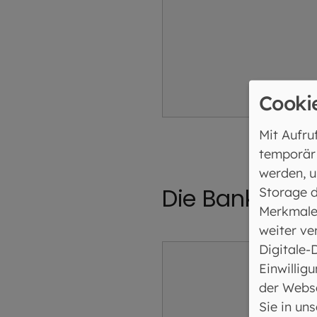
Cooki
Mit Aufru
temporär
werden, u
Die Bankheizu
Storage d
Merkmale
weiter ve
Digitale-
Einwilligu
der Webse
Sie in un