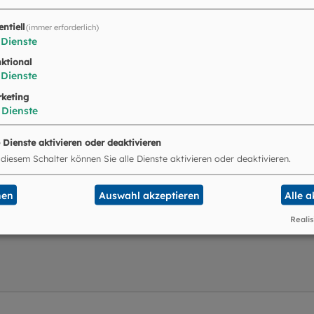
entiell
(immer erforderlich)
Dienste
ktional
Dienste
e von
Video-Abruf YouTube
bereitgestellte externe In
keting
Dienste
Ja
e Dienste aktivieren oder deaktivieren
 diesem Schalter können Sie alle Dienste aktivieren oder deaktivieren.
nen
Auswahl akzeptieren
Alle 
Realis