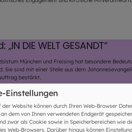
politisches Engagement und kirchliche Mitverantwort
 „IN DIE WELT GESANDT“
zbistum München und Freising hat besondere Bedeutun
 Sie sind mit einer Stelle aus dem Johannesevangeli
uftrag bestärkt.
e-Einstellungen
f der Website können durch Ihren Web-Browser Date
 und Leitlinien zur Jugendpastoral
 an dem von Ihnen verwendeten Endgerät gespeicher
nd zwar als Cookie sowie in Speicherbereichen wie d
es Web-Browsers. Darüber hinaus können Einstellun