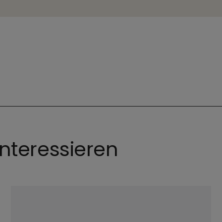
nteressieren
ey Popov
©
Imago / Panthermedia