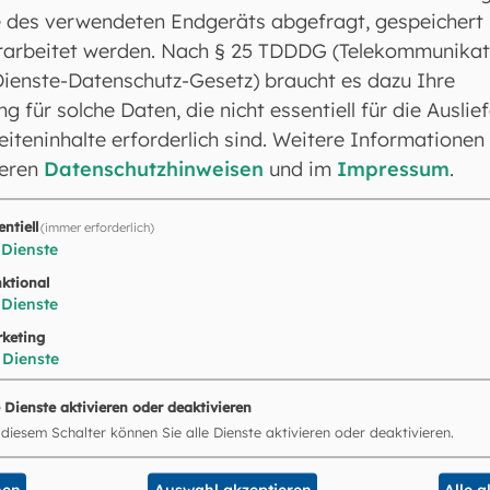
 des verwendeten Endgeräts abgefragt, gespeichert
rarbeitet werden. Nach § 25 TDDDG (Telekommunikat
Dienste-Datenschutz-Gesetz) braucht es dazu Ihre
ng für solche Daten, die nicht essentiell für die Auslie
iteninhalte erforderlich sind. Weitere Informationen
seren
Datenschutzhinweisen
und im
Impressum
.
entiell
(immer erforderlich)
Dienste
ktional
Dienste
chen und Freising
keting
Dienste
e Dienste aktivieren oder deaktivieren
 diesem Schalter können Sie alle Dienste aktivieren oder deaktivieren.
nen
Auswahl akzeptieren
Alle 