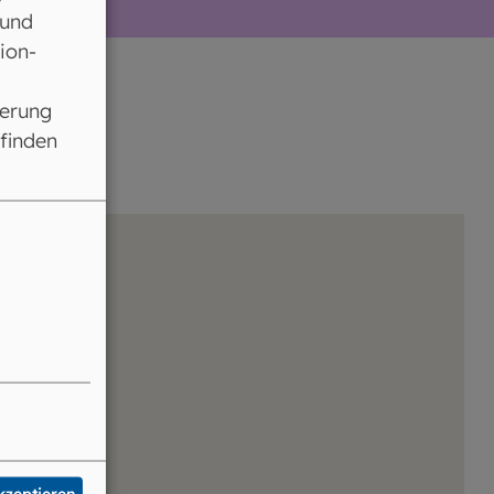
 und
ion-
ferung
 finden
akzeptieren