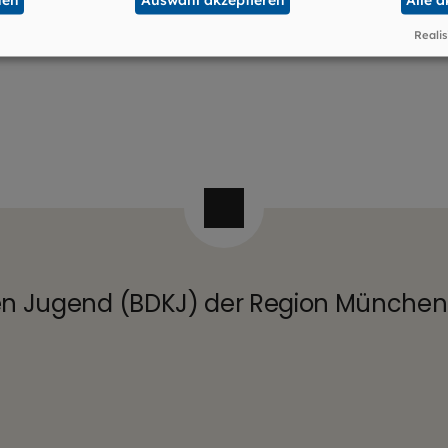
Realis
en Jugend (BDKJ) der Region München