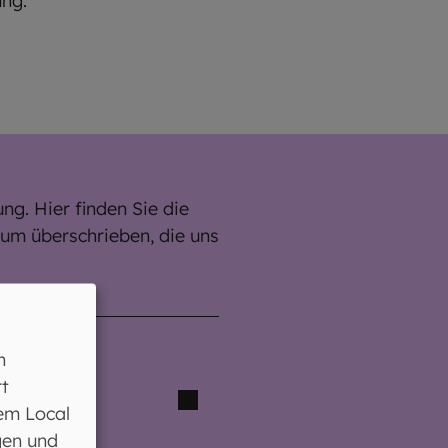
ung.
g. Hier finden Sie die
um überschrieben, die uns
n
t
em Local
gen und