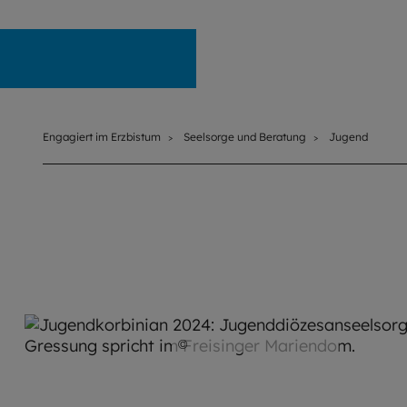
Engagiert im Erzbistum
Engagiert im Erzbistum
Seelsorge und Beratung
Jugend
©
Daniel Körberle / EOM