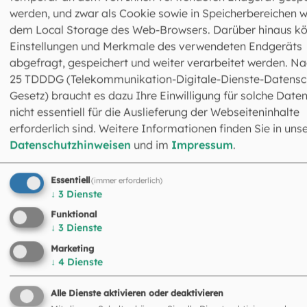
Adventswochen
werden, und zwar als Cookie sowie in Speicherbereichen w
dem Local Storage des Web-Browsers. Darüber hinaus k
Einstellungen und Merkmale des verwendeten Endgeräts
FÜR DIE ERSTE ADVENTSWOCHE:
abgefragt, gespeichert und weiter verarbeitet werden. Na
DER STERN
25 TDDDG (Telekommunikation-Digitale-Dienste-Datensc
Gesetz) braucht es dazu Ihre Einwilligung für solche Daten
nicht essentiell für die Auslieferung der Webseiteninhalte
erforderlich sind. Weitere Informationen finden Sie in uns
Datenschutzhinweisen
und im
Impressum
.
Essentiell
©
EOM
(immer erforderlich)
↓
3
Dienste
2. Adventswoche: Der Wirt für über 3-
Funktional
jährige
↓
3
Dienste
Marketing
↓
4
Dienste
©
EOM
Alle Dienste aktivieren oder deaktivieren