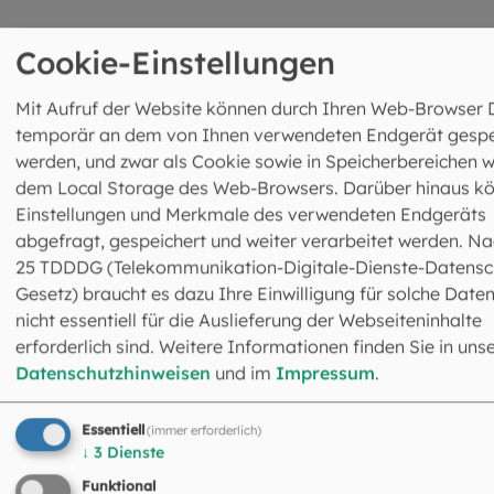
©
Hendrik Steffens/EOM
Cookie-Einstellungen
Mit Aufruf der Website können durch Ihren Web-Browser 
temporär an dem von Ihnen verwendeten Endgerät gespe
werden, und zwar als Cookie sowie in Speicherbereichen w
dem Local Storage des Web-Browsers. Darüber hinaus k
Einstellungen und Merkmale des verwendeten Endgeräts
abgefragt, gespeichert und weiter verarbeitet werden. Na
25 TDDDG (Telekommunikation-Digitale-Dienste-Datensc
Gesetz) braucht es dazu Ihre Einwilligung für solche Daten
nicht essentiell für die Auslieferung der Webseiteninhalte
erforderlich sind. Weitere Informationen finden Sie in uns
Datenschutzhinweisen
und im
Impressum
.
Heiligengedächtnis
Essentiell
(immer erforderlich)
↓
3
Dienste
Hier finden Sie kostenfrei herunterladbare Menüseiten a
Funktional