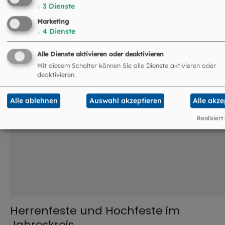
dem neuen Münchener Kantorale zum Heiligengedächtnis
↓
3
Dienste
Marketing
©
Hendrik Steffens / EOM
↓
4
Dienste
Alle Dienste aktivieren oder deaktivieren
Mit diesem Schalter können Sie alle Dienste aktivieren oder
deaktivieren.
Alle ablehnen
Auswahl akzeptieren
Alle akze
Realisiert
Herrenfeste und Hochfeste im
Jahreskreis