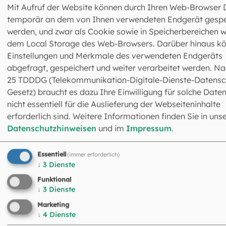
Mit Aufruf der Website können durch Ihren Web-Browser 
Fortbildungen für
temporär an dem von Ihnen verwendeten Endgerät gespe
Hauptamtliche
werden, und zwar als Cookie sowie in Speicherbereichen w
dem Local Storage des Web-Browsers. Darüber hinaus k
Einstellungen und Merkmale des verwendeten Endgeräts
Eine berufsbegleitende Weiterbildung für Hauptamtliche 
abgefragt, gespeichert und weiter verarbeitet werden. Na
„ALTER-native. Qualität in der Seniorenpastoral“ mit ei
25 TDDDG (Telekommunikation-Digitale-Dienste-Datensc
Grundlagenmodul und acht Modulen, angeboten von „For
Gesetz) braucht es dazu Ihre Einwilligung für solche Daten
und Weiterbildung Freising“ (bedarfsorientierte
nicht essentiell für die Auslieferung der Webseiteninhalte
Weiterbildung kirchlicher Mitarbeitenden). Die
erforderlich sind. Weitere Informationen finden Sie in uns
Weiterbildung ...
Datenschutzhinweisen
und im
Impressum
.
... vermittelt allgemeine Kenntnisse der Gerontologie i
breiter inhaltlicher Ausfächerung
Essentiell
(immer erforderlich)
↓
3
Dienste
... thematisiert Spiritualität und Glaube älterer Mensc
sowie ethische Fragen und seelsorgliche Begleitung v
Funktional
↓
3
Dienste
Menschen in der Geriatrie
Marketing
... qualifiziert für die Seelsorge in Altenheimen und auf
↓
4
Dienste
gemeindlicher Ebene.