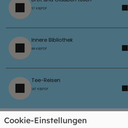
57
KB
|
PDF
Innere Bibliothek
88
KB
|
PDF
Tee-Reisen
187
KB
|
PDF
Cookie-Einstellungen