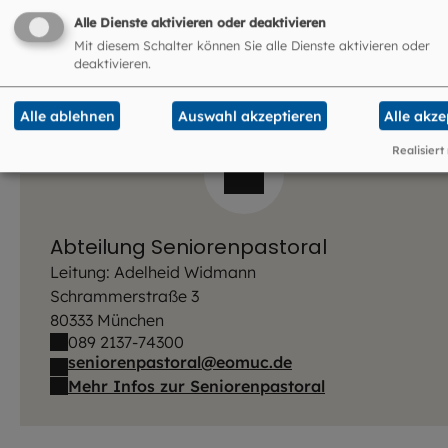
Alle Dienste aktivieren oder deaktivieren
Informationen:
Fort- und Weiterbildung Freising
Mit diesem Schalter können Sie alle Dienste aktivieren oder
deaktivieren.
Alle ablehnen
Auswahl akzeptieren
Alle akze
Realisiert
Abteilung Seniorenpastoral
Leitung: Adelheid Widmann
Schrammerstraße 3
80333 München
089 2137-74300
seniorenpastoral@eomuc.de
Mehr Infos zur Seniorenpastoral