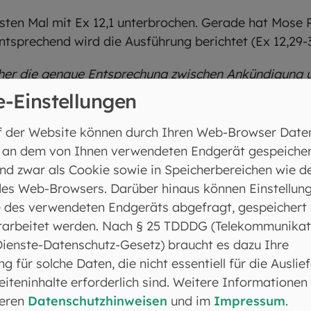
sten Mal mit Ex 12,1 unterbrochen. Gerade hat Mose P
Entsprechend wird die Ausführung berichtet (Ex 12,29-
cher die genaue Entsprechung zwischen Ankündigung u
e-Einstellungen
ndigung und Ausführung wird das Narrativ aufgebro
f der Website können durch Ihren Web-Browser Date
 Ägyptern zu den Israeliten (Ex 12,1). Hier geschie
 an dem von Ihnen verwendeten Endgerät gespeicher
e Befreiung der Israeliten aus der ägyptischen Sklave
nd zwar als Cookie sowie in Speicherbereichen wie d
Befreiung, der Frühlingsmonat, der erste Monat des J
es Web-Browsers. Darüber hinaus können Einstellun
ition, nach der das Jahr mit Einsetzen der Regenzeit 
 des verwendeten Endgeräts abgefragt, gespeichert
ische Tradition wird später einen Kompromiss schließ
rarbeitet werden. Nach § 25 TDDDG (Telekommunikat
 die Rechnung der Jahre (seit Schöpfung der Welt) ab
Dienste-Datenschutz-Gesetz) braucht es dazu Ihre
Rosch Haschana 1,1).
ng für solche Daten, die nicht essentiell für die Auslie
iteninhalte erforderlich sind. Weitere Informationen
seren
Datenschutzhinweisen
und im
Impressum
.