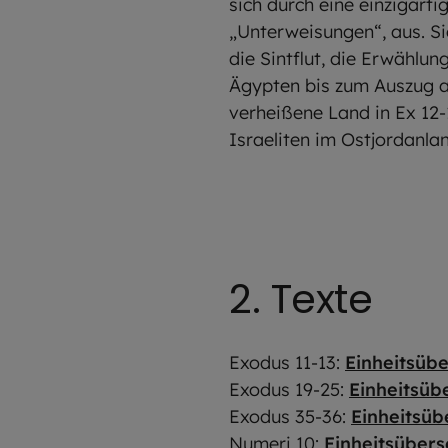
sich durch eine einzigart
„Unterweisungen“, aus. S
die Sintflut, die Erwählu
Ägypten bis zum Auszug a
verheißene Land in Ex 12-
Israeliten im Ostjordanla
2. Texte
Exodus 11-13:
Einheitsüb
Exodus 19-25:
Einheitsüb
Exodus 35-36:
Einheitsüb
Numeri 10:
Einheitsübers