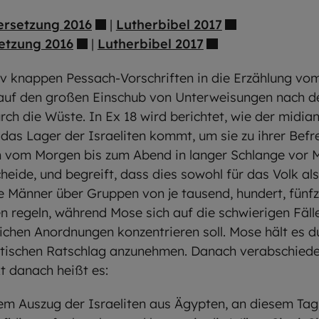
ersetzung 2016
|
Lutherbibel 2017
etzung 2016
|
Lutherbibel 2017
tiv knappen Pessach-Vorschriften in die Erzählung vo
auf den großen Einschub von Unterweisungen nach de
ch die Wüste. In Ex 18 wird berichtet, wie der midiani
das Lager der Israeliten kommt, um sie zu ihrer Bef
n vom Morgen bis zum Abend in langer Schlange vor M
heide, und begreift, dass dies sowohl für das Volk als
ige Männer über Gruppen von je tausend, hundert, fünfz
en regeln, während Mose sich auf die schwierigen Fäll
ichen Anordnungen konzentrieren soll. Mose hält es du
ktischen Ratschlag anzunehmen. Danach verabschiede
t danach heißt es:
em Auszug der Israeliten aus Ägypten, an diesem Tag