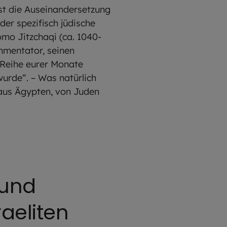
st die Auseinandersetzung
er spezifisch jüdische
omo Jitzchaqi (ca. 1040-
mmentator, seinen
 Reihe eurer Monate
wurde“. – Was natürlich
 aus Ägypten, von Juden
 und
aeliten