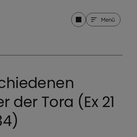
Menü
schiedenen
r der Tora (Ex 21
34)