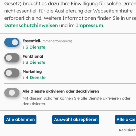
Gesetz) braucht es dazu Ihre Einwilligung für solche Daten
nicht essentiell für die Auslieferung der Webseiteninhalte
erforderlich sind. Weitere Informationen finden Sie in uns
Datenschutzhinweisen
und im
Impressum
.
Das könnte Sie auch
Essentiell
(immer erforderlich)
↓
3
Dienste
interessieren
Funktional
↓
3
Dienste
©
Gabriele Riffert / EOM
Marketing
↓
4
Dienste
Alle Dienste aktivieren oder deaktivieren
Mit diesem Schalter können Sie alle Dienste aktivieren oder
deaktivieren.
Alle ablehnen
Auswahl akzeptieren
Alle akze
Realisiert