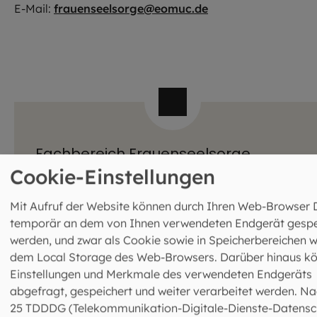
E-Mail:
frauenseelsorge@eomuc.de
Fachbereich Frauenseelsorge
Leitung: Irmgard Huber
Cookie-Einstellungen
Schrammerstraße 3
80333 München
Mit Aufruf der Website können durch Ihren Web-Browser 
089 2137-1437
temporär an dem von Ihnen verwendeten Endgerät gespe
089 2137-271794
werden, und zwar als Cookie sowie in Speicherbereichen w
frauenseelsorge@eomuc.de
dem Local Storage des Web-Browsers. Darüber hinaus k
Mehr Infos zur Frauenseelsorge
Einstellungen und Merkmale des verwendeten Endgeräts
abgefragt, gespeichert und weiter verarbeitet werden. Na
25 TDDDG (Telekommunikation-Digitale-Dienste-Datensc