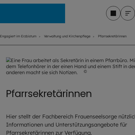
Engagiert im Erzbistum
Engagiert im Erzbistum
Verwaltung und Kirchenpflege
Pfarrsekretärinnen
©
Markus Weinländer/Pfa
Pfarrsekretärinnen
Hier stellt der Fachbereich Frauenseelsorge nützli
Informationen und Unterstützungsangebote für
Pfarrsekretärinnen zur Verfügung.