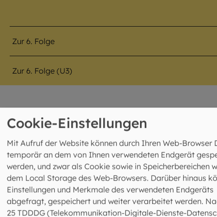
Zur 6. Folge
Zur 6. Folge (U3)
Cookie-Einstellungen
©
Julia Romeiß / EOM
Mit Aufruf der Website können durch Ihren Web-Browser 
Teil 7: Friedensgruß
temporär an dem von Ihnen verwendeten Endgerät gespe
werden, und zwar als Cookie sowie in Speicherbereichen w
dem Local Storage des Web-Browsers. Darüber hinaus k
Einstellungen und Merkmale des verwendeten Endgeräts
©
Julia Romeiß / EOM
abgefragt, gespeichert und weiter verarbeitet werden. Na
Teil 8: Jubeln
25 TDDDG (Telekommunikation-Digitale-Dienste-Datensc