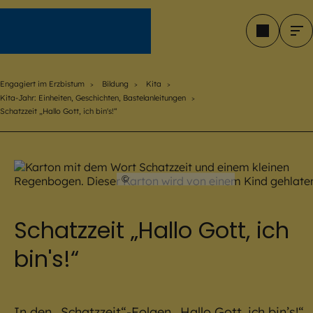
Engagiert im Erzbistum
Engagiert im Erzbistum
Bildung
Kita
Kita-Jahr: Einheiten, Geschichten, Bastelanleitungen
Schatzzeit „Hallo Gott, ich bin's!“
©
Julia Romeiß / EOM
Schatzzeit „Hallo Gott, ich
bin's!“
In den „Schatzzeit“-Folgen „Hallo Gott, ich bin’s!“