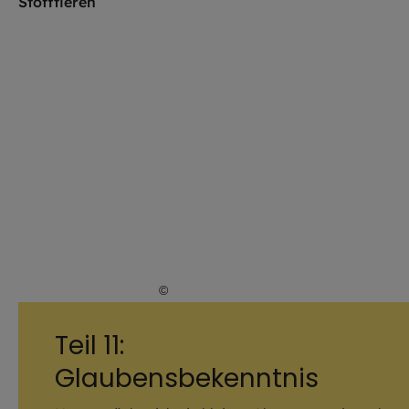
©
Julia Romeiß / EOM
Teil 11:
Glaubensbekenntnis