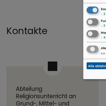
Ess
↓
3
Fun
↓
3
Kontakte
Mar
↓
4
All
Mit
Alle ableh
Abteilung
Religionsunterricht an
Grund-, Mittel- und