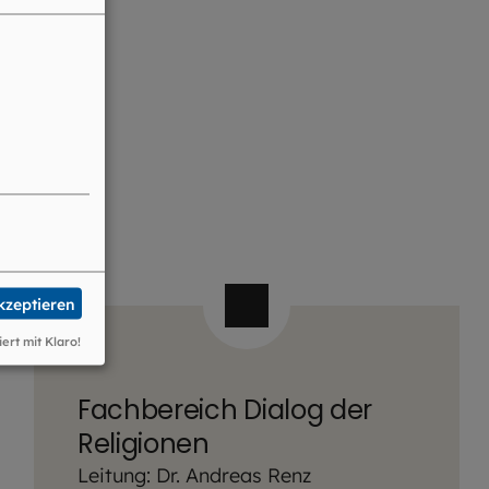
akzeptieren
iert mit Klaro!
Fachbereich Dialog der
Religionen
Leitung: Dr. Andreas Renz