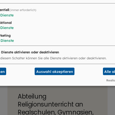
entiell
(immer erforderlich)
Dienste
ktional
Dienste
keting
Dienste
e Dienste aktivieren oder deaktivieren
 diesem Schalter können Sie alle Dienste aktivieren oder deaktivieren.
nen
Auswahl akzeptieren
Alle 
Realis
Abteilung
Religionsunterricht an
Realschulen, Gymnasien,