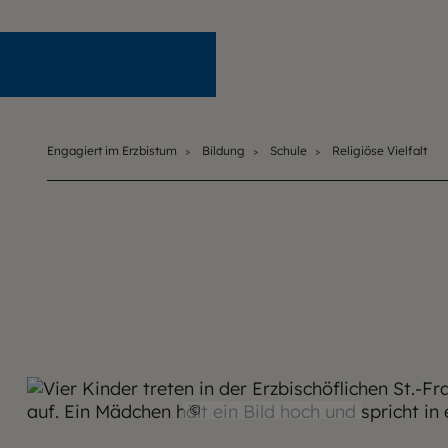
Engagiert im Erzbistum
Engagiert im Erzbistum
Bildung
Schule
Religiöse Vielfalt
©
Lennart Preiss / EOM