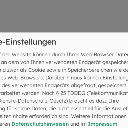
e-Einstellungen
m Bayrischen Lehrer- und Lehrerinnenverband (BLLV)
f der Website können durch Ihren Web-Browser Date
roschüre „Religiöse und Kulturelle Vielfalt in Schulen
 an dem von Ihnen verwendeten Endgerät gespeicher
nd zwar als Cookie sowie in Speicherbereichen wie d
es Web-Browsers. Darüber hinaus können Einstellun
 des verwendeten Endgeräts abgefragt, gespeichert
elfalt
rarbeitet werden. Nach § 25 TDDDG (Telekommunikat
Dienste-Datenschutz-Gesetz) braucht es dazu Ihre
ng für solche Daten, die nicht essentiell für die Auslie
iteninhalte erforderlich sind. Weitere Informationen
seren
Datenschutzhinweisen
und im
Impressum
.