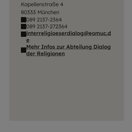
Kapellenstraße 4
80333 München
089 2137-2364
089 2137-272364
interreligioeserdialog@eomuc.d
e
Mehr Infos zur Abteilung Dialog
der Religionen