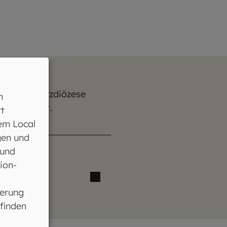
 hat die Erzdiözese
n
“ erarbeitet.
t
em Local
gen und
 und
ion-
ferung
 finden