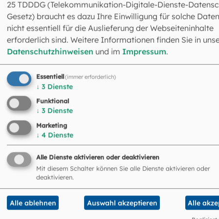
25 TDDDG (Telekommunikation-Digitale-Dienste-Datensc
Gesetz) braucht es dazu Ihre Einwilligung für solche Daten
Online-Kantorale für die Wochentage
nicht essentiell für die Auslieferung der Webseiteninhalte
erforderlich sind. Weitere Informationen finden Sie in uns
Hier finden Sie Gestaltungshilfen für die Messfeier an de
Datenschutzhinweisen
und im
Impressum
.
Wochentagen durch das Kirchenjahr.
©
Hendrik Steffens/EOM
Essentiell
(immer erforderlich)
↓
3
Dienste
Funktional
↓
3
Dienste
Marketing
↓
4
Dienste
Alle Dienste aktivieren oder deaktivieren
Mit diesem Schalter können Sie alle Dienste aktivieren oder
deaktivieren.
Alle ablehnen
Auswahl akzeptieren
Alle akze