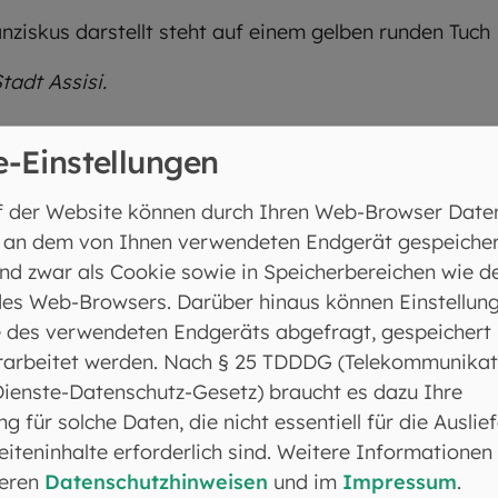
tadt Assisi.
adt mit den Kindern rund um die Egli-Figur Franz a
e-Einstellungen
f der Website können durch Ihren Web-Browser Date
 an dem von Ihnen verwendeten Endgerät gespeicher
ch Franziskus von Assisi.
nd zwar als Cookie sowie in Speicherbereichen wie d
eiche Kaufleute und liebten ihr Kind über alles. Er le
es Web-Browsers. Darüber hinaus können Einstellun
 wie viele andere Kinder in jener Zeit.
 des verwendeten Endgeräts abgefragt, gespeichert
e, sollte er das Geschäft seines Vaters übernehmen. 
rarbeitet werden. Nach § 25 TDDDG (Telekommunikat
 gefangen genommen. Im Gefängnis dachte Franzisku
Dienste-Datenschutz-Gesetz) braucht es dazu Ihre
m nicht wichtig sind. Und so verschenkte er alles, wa
ng für solche Daten, die nicht essentiell für die Auslie
Wunsch, so zu leben wie Jesus.
iteninhalte erforderlich sind. Weitere Informationen
seren
Datenschutzhinweisen
und im
Impressum
.