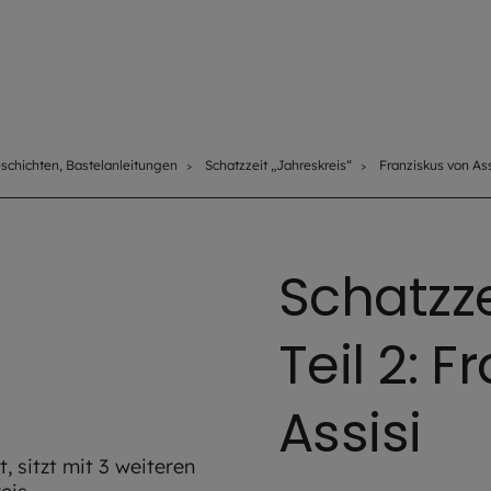
eschichten, Bastelanleitungen
Schatzzeit „Jahreskreis“
Franziskus von As
Schatzze
Teil 2: 
Assisi