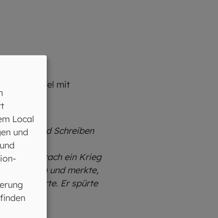
ufbauen.
n
t
em Local
rnte Lesen und Schreiben
gen und
 und
Doch dann brach ein Krieg
ion-
s viel nach und merkte,
s ihm gehörte. Er spürte
ferung
 finden