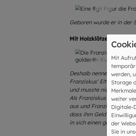
©
SMB
Geboren wurde er in der S
Mit Holzklötzen eine St
Cooki
Mit Aufru
©
SMB
temporär
Deshalb nennen wir ihn au
werden, u
Franziskus' Eltern waren r
Storage d
und musste nicht arbeiten,
Merkmale
Als Franziskus älter wurd
weiter ve
aus und Franziskus wurde
Digitale-
dass ihm Geld und Reichtu
Einwilligu
in sich einen ganz tiefen 
der Webse
Sie in un