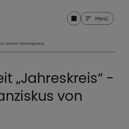
Menü
sisi und sein Sonnengesang
it „Jahreskreis“ -
Franziskus von